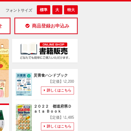
標準
大
特大
フォントサイズ
せ
商品登録お申込み
災害食ハンドブック
【定価】\2,200
詳しくはこちら
２０２２ 都道府県Ｄ
ａｔａ Ｂｏｏｋ
【定価】\1,485
詳しくはこちら