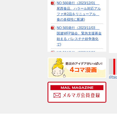
NO.566発行（2023/12/01
尾西食品、ハラール対応アル
ファ米2品をリニューアル
食の多様性に配慮)
NO.565発行（2023/11/03
国連WFP協会、緊急支援募金
始まる パレスチナ紛争激化
で)
NO.564発行（2023/10/06
サタケ、「マジックライス」
に「おかゆ」 シリーズ 非
常時でも手軽に)
@hi
NO.563発行（2023/9/29 キ
ユーピー、「介護にまつわる
意識調査」 実施 配慮食備
蓄低く課題提起)
NO.562発行（2023/9/22 味
の素冷凍食品、「大泉町防災
フェア」に 参加 自然解凍