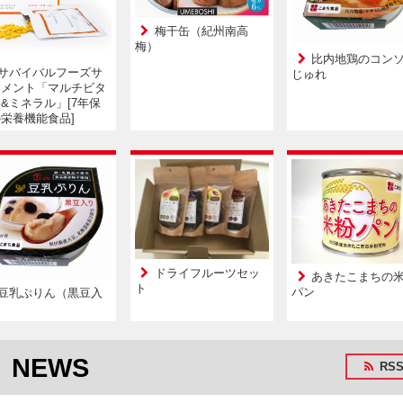
梅干缶（紀州南高
梅）
比内地鶏のコン
サバイバルフーズサ
じゅれ
リメント「マルチビタ
&ミネラル」[7年保
栄養機能食品]
ドライフルーツセッ
あきたこまちの
ト
パン
豆乳ぷりん（黒豆入
）
NEWS
RS